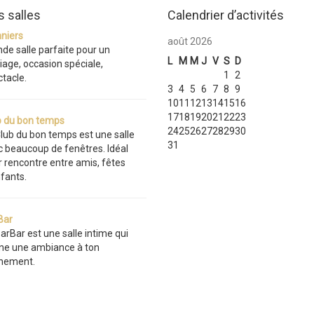
 salles
Calendrier d’activités
nniers
août 2026
de salle parfaite pour un
L
M
M
J
V
S
D
age, occasion spéciale,
1
2
tacle.
3
4
5
6
7
8
9
10
11
12
13
14
15
16
17
18
19
20
21
22
23
b du bon temps
24
25
26
27
28
29
30
lub du bon temps est une salle
31
c beaucoup de fenêtres. Idéal
 rencontre entre amis, fêtes
fants.
Bar
arBar est une salle intime qui
ne une ambiance à ton
nement.