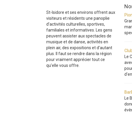
Nos
St-Isidore et ses environs offrent aux
Pio
visiteurs et résidents une panoplie
Gran
d’activités culturelles, sportives,
mari
familiales et informatives. Les gens
spec
peuvent assister aux spectacles de
musique et de danse, activités en
plein air, des expositions et d’autant
Clu
plus. Il faut se rendre dans la région
Le C
pour vraiment apprécier tout ce
ave
qu’elle vous offre.
pour
d'en
Bar
Le B
don
évè