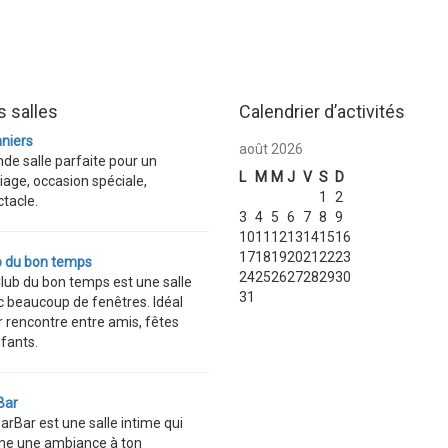
 salles
Calendrier d’activités
nniers
août 2026
de salle parfaite pour un
L
M
M
J
V
S
D
age, occasion spéciale,
1
2
tacle.
3
4
5
6
7
8
9
10
11
12
13
14
15
16
17
18
19
20
21
22
23
b du bon temps
24
25
26
27
28
29
30
lub du bon temps est une salle
31
c beaucoup de fenêtres. Idéal
 rencontre entre amis, fêtes
fants.
Bar
arBar est une salle intime qui
ne une ambiance à ton