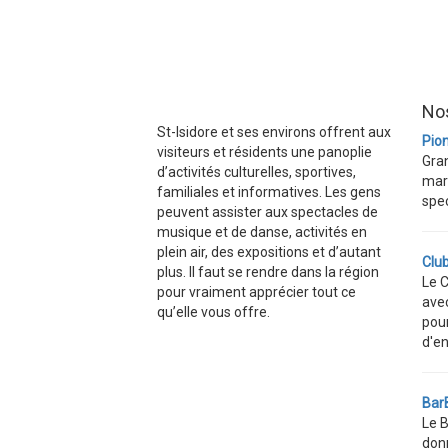
Nos
St-Isidore et ses environs offrent aux
Pio
visiteurs et résidents une panoplie
Gran
d’activités culturelles, sportives,
mari
familiales et informatives. Les gens
spec
peuvent assister aux spectacles de
musique et de danse, activités en
plein air, des expositions et d’autant
Clu
plus. Il faut se rendre dans la région
Le C
pour vraiment apprécier tout ce
ave
qu’elle vous offre.
pour
d'en
Bar
Le B
don