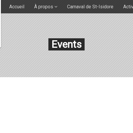
Accueil
À propos
Carnaval de St-Isidore
Acti
Events