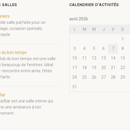
 SALLES
CALENDRIER D’ACTIVITÉS
nniers
août 2026
de salle parfaite pour un
age, occasion spéciale,
L
M
M
J
V
S
tacle.
1
3
4
5
6
7
8
b du bon temps
10
11
12
13
14
15
lub du bon temps est une salle
c beaucoup de fenêtres. Idéal
17
18
19
20
21
22
 rencontre entre amis, fêtes
fants.
24
25
26
27
28
29
31
Bar
arBar est une salle intime qui
ne une ambiance à ton
nement.