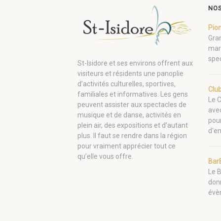
NOS
Pio
Gran
mari
spec
St-Isidore et ses environs offrent aux
visiteurs et résidents une panoplie
d’activités culturelles, sportives,
Clu
familiales et informatives. Les gens
Le C
peuvent assister aux spectacles de
ave
musique et de danse, activités en
pour
plein air, des expositions et d’autant
d'en
plus. Il faut se rendre dans la région
pour vraiment apprécier tout ce
qu’elle vous offre.
Bar
Le B
don
évè