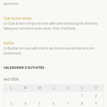
spectacle.
Club du bon temps
Le Club du bon temps est une salle avec beaucoup de fenêtres.
Idéal pour rencontre entre amis, fêtes d'enfants.
BarBar
Le BarBar est une salle intime qui donne une ambiance à ton
évènement.
CALENDRIER D’ACTIVITÉS
août 2026
L
M
M
J
V
S
D
1
2
3
4
5
6
7
8
9