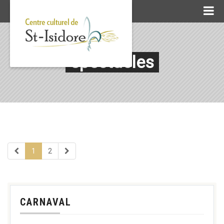
spectacles
1
2
CARNAVAL